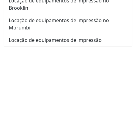
Locação de equipamentos de impressão no
Brooklin
Locação de equipamentos de impressão no
Morumbi
Locação de equipamentos de impressão
Confiança, Qualidade e Satisfação. Essas três palavras
definem nossa atuação no mercado de Outsourcing de
Impressão desde 2005.