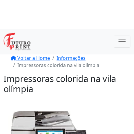
(11) 5512-8954
(11) 2592-1819
(11) 94779-3288
atendimento@futuroprint.com.br
Voltar a Home
Informações
Impressoras colorida na vila olímpia
Impressoras colorida na vila
olímpia